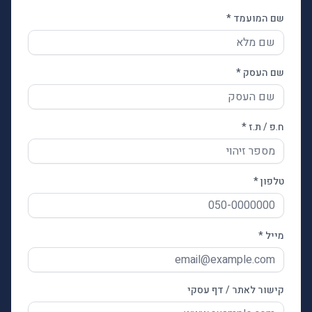
שם המועמד *
שם העסק *
ח.פ / ת.ז *
טלפון *
מייל *
קישור לאתר / דף עסקי